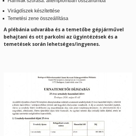
Hamvak szórása: altemplomban osszáriumba
Virágdíszek készítettése
Temetési zene összeállítása
A plébánia udvarába és a temetőbe gépjárművel
behajtani és ott parkolni az ügyintézések és a
temetések során lehetséges/ingyenes.