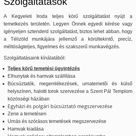
Szolgáltatások
A Kegyeleti Iroda teljes körű szolgáltatást nyújt a
temetkezés területén. Legyen Önnek egyedi kérése vagy
igényeljen sztenderd szolgáltatást, biztos lehet abban, hogy
a Télizöld munkájára jellemző a körültekintő, precíz,
méltóságteljes, figyelmes és szakszerű munkavégzés.
Szolgáltatásaink kínálatából:
Teljes körű temetési ügyintézés
Elhunytak és hamvak szállítása
Búcsúztatók, megemlékezések, urnatemetői és külső
helyszínen, halotti torok szervezése a Szent Pál Templom
közösségi házában
Egyházi és polgári búcsúztató megszervezése
Zene a temetésen
U
rnás és szórásos temetések megszervezése
Hamvak kiadása