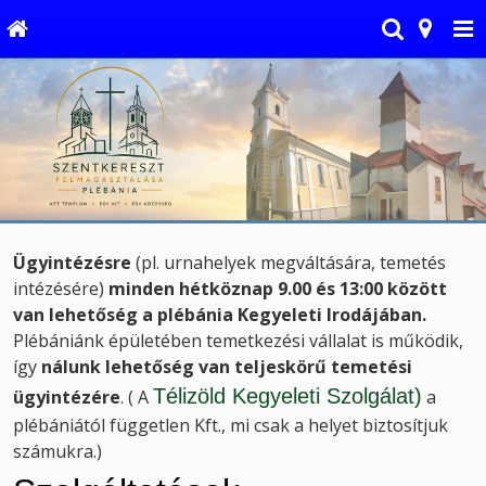
Ügyintézésre
(pl. urnahelyek megváltására, temetés
intézésére)
minden hétköznap 9.00 és 13:00 között
van lehetőség a plébánia Kegyeleti Irodájában
.
Plébániánk épületében temetkezési vállalat is működik,
így
nálunk
lehetőség van teljeskörű temetési
Télizöld Kegyeleti Szolgálat)
ügyintézére
. ( A
a
plébániától független Kft., mi csak a helyet biztosítjuk
számukra.)