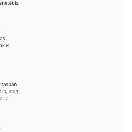
netét is.
a
tos
k is,
artásban
ára, meg
el, a
t