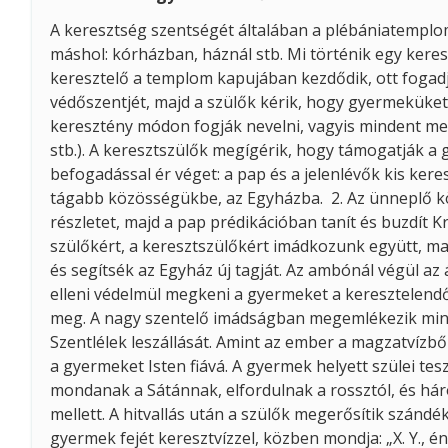
A keresztség szentségét általában a plébániatemplo
máshol: kórházban, háznál stb. Mi történik egy keresz
keresztelő a templom kapujában kezdődik, ott fogad
védőszentjét, majd a szülők kérik, hogy gyermeküket
keresztény módon fogják nevelni, vagyis mindent meg
stb.). A keresztszülők megígérik, hogy támogatják a g
befogadással ér véget: a pap és a jelenlévők kis ker
tágabb közösségükbe, az Egyházba. 2. Az ünneplő k
részletet, majd a pap prédikációban tanít és buzdít
szülőkért, a keresztszülőkért imádkozunk együtt, ma
és segítsék az Egyház új tagját. Az ambónál végül a
elleni védelmül megkeni a gyermeket a keresztelendők 
meg. A nagy szentelő imádságban megemlékezik mindarró
Szentlélek leszállását. Amint az ember a magzatvízből s
a gyermeket Isten fiává. A gyermek helyett szülei te
mondanak a Sátánnak, elfordulnak a rossztól, és há
mellett. A hitvallás után a szülők megerősítik szán
gyermek fejét keresztvízzel, közben mondja: „X. Y., é