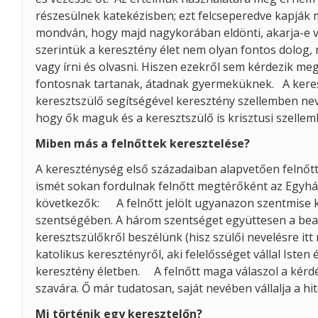
részesülnek katekézisben; ezt felcseperedve kapják
mondván, hogy majd nagykorában eldönti, akarja-e va
szerintük a keresztény élet nem olyan fontos dolog, 
vagy írni és olvasni. Hiszen ezekről sem kérdezik me
fontosnak tartanak, átadnak gyermeküknek. A keresz
keresztszülő segítségével keresztény szellemben neve
hogy ők maguk és a keresztszülő is krisztusi szellem
Miben más a felnőttek keresztelése?
A kereszténység első századaiban alapvetően felnő
ismét sokan fordulnak felnőtt megtérőként az Egyház
következők: A felnőtt jelölt ugyanazon szentmise ke
szentségében. A három szentséget együttesen a bea
keresztszülőkről beszélünk (hisz szülői nevelésre it
katolikus keresztényről, aki felelősséget vállal Isten
keresztény életben. A felnőtt maga válaszol a kérdés
szavára. Ő már tudatosan, saját nevében vállalja a hite
Mi történik egy keresztelőn?