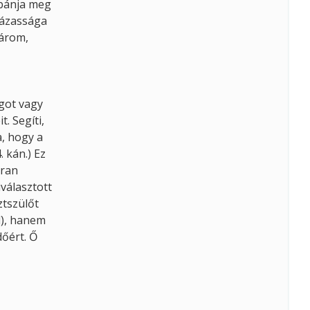
 bánja meg
 házassága
három,
agot vagy
. Segíti,
a, hogy a
 kán.) Ez
kran
iválasztott
ztszülőt
d), hanem
dőért. Ő