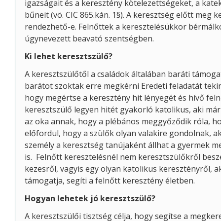
igazságait és a keresztény kötelezettségeket, a kat
bűneit (vö. CIC 865.kán. 1§). A keresztség előtt meg 
rendezhető-e. Felnőttek a keresztelésükkor bérmálko
úgynevezett beavató szentségben.
Ki lehet keresztszülő?
A keresztszülőtől a családok általában baráti támog
barátot szoktak erre megkérni Eredeti feladatát tekin
hogy megértse a keresztény hit lényegét és hívő fel
keresztszülő legyen hitét gyakorló katolikus, aki már
az oka annak, hogy a plébános meggyőződik róla, hogy
előfordul, hogy a szülők olyan valakire gondolnak, ak
személy a keresztség tanújaként állhat a gyermek mel
is. Felnőtt keresztelésnél nem keresztszülőkről besz
kezesről, vagyis egy olyan katolikus keresztényről, ak
támogatja, segíti a felnőtt keresztény életben.
Hogyan lehetek jó keresztszülő?
A keresztszülői tisztség célja, hogy segítse a megkeres