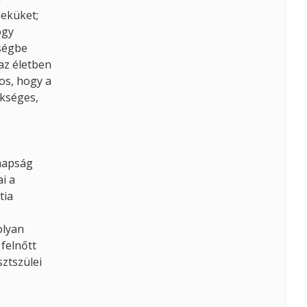
meküket;
ogy
sségbe
az életben
os, hogy a
ükséges,
anapság
i a
tia
olyan
 felnőtt
sztszülei