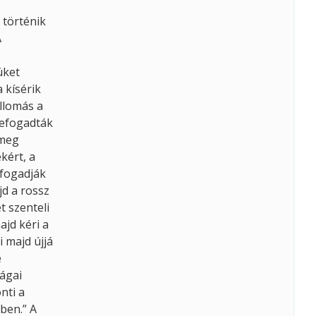
 történik
A
üket
 kísérik
állomás a
befogadták
 meg
kért, a
 fogadják
jd a rossz
t szenteli
ajd kéri a
i majd újjá
e
ágai
nti a
ében.” A