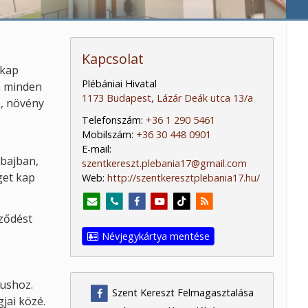
Kapcsolat
 kap
Plébániai Hivatal
n minden
1173 Budapest, Lázár Deák utca 13/a
n, növény
Telefonszám:
+36 1 290 5461
Mobilszám:
+36 30 448 0901
E-mail:
 bajban,
szentkereszt.plebania17@gmail.com
get kap
Web:
http://szentkeresztplebania17.hu/
eződést
Névjegykártya mentése
tushoz.
Szent Kereszt Felmagasztalása
jai közé.