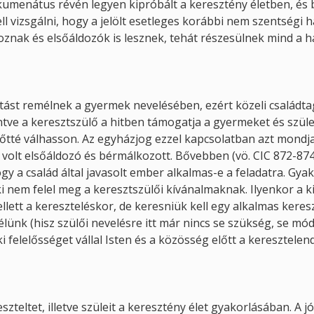
ekumenátus révén legyen kipróbált a keresztény életben, és
kell vizsgálni, hogy a jelölt esetleges korábbi nem szentségi
znak és elsőáldozók is lesznek, tehát részesülnek mind a 
atást remélnek a gyermek nevelésében, ezért közeli családt
tve a keresztszülő a hitben támogatja a gyermeket és szüleit
nőtté válhasson. Az egyházjog ezzel kapcsolatban azt mondj
 volt elsőáldozó és bérmálkozott. Bővebben (vö. CIC 872-874.
 a család által javasolt ember alkalmas-e a feladatra. Gya
i nem felel meg a keresztszülői kívánalmaknak. Ilyenkor a k
lett a kereszteléskor, de keresniük kell egy alkalmas keres
élünk (hisz szülői nevelésre itt már nincs se szükség, se mó
i felelősséget vállal Isten és a közösség előtt a keresztelen
zteltet, illetve szüleit a keresztény élet gyakorlásában. A jó