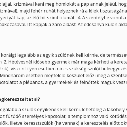
ajjal, krizmával keni meg homlokát a pap annak jeléül, hogy
krizmával), majd fehér ruhát helyeznek rá a lélek tisztaságán
gyertyát kap, az élő hit szimbólumát. 4. A szentélybe vonul 
dkozásával. Itt kapják a záró áldást. Az édesanya külön áld
koráig) legalább az egyik szülőnek kell kérnie, de természe
n. 2. Hétévesnél idősebb gyermek már maga kérheti a keres
rik), viszont ilyen esetben nincs szükség szülői beleegyezés
 Mindhárom esetben megfelelő készület előzi meg a szents
kapcsolatot a plébános, a gyermekek és felnőttek maguk vesz
egkereszteltetni?
egalább a szülők egyikének kell kérni, lehetőleg a lakóhely 
phoz fűződő személyes kapcsolat, a templomhoz való kötődés
lők, illetve keresztszülők (ha vannak) a keresztelés előtt o