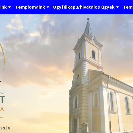
ink
Templomaink
Ügyfélkapu/hivatalos ügyek
Tem