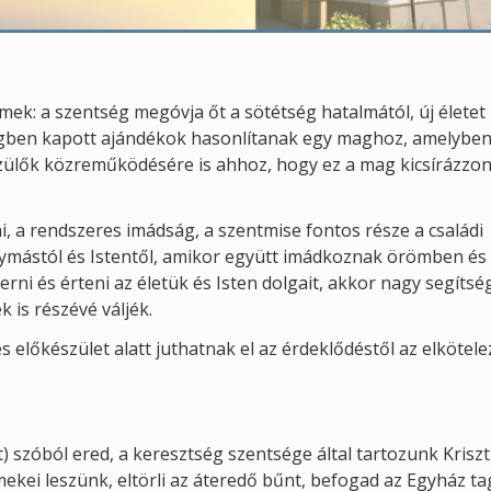
ek: a szentség megóvja őt a sötétség hatalmától, új életet
tségben kapott ajándékok hasonlítanak egy maghoz, amelybe
zülők közreműködésére is ahhoz, hogy ez a mag kicsírázzo
ni, a rendszeres imádság, a szentmise fontos része a családi
ymástól és Istentől, amikor együtt imádkoznak örömben és
rni és érteni az életük és Isten dolgait, akkor nagy segítsé
is részévé váljék.
s előkészület alatt juthatnak el az érdeklődéstől az elkötel
t) szóból ered, a keresztség szentsége által tartozunk Krisz
kei leszünk, eltörli az áteredő bűnt, befogad az Egyház tag