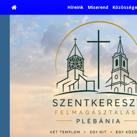
Híreink
Miserend
Közössége