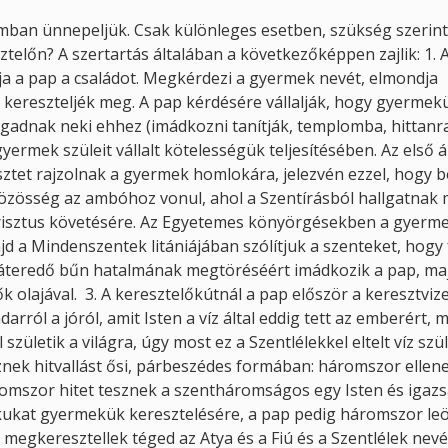
mban ünnepeljük. Csak különleges esetben, szükség szerint
telőn? A szertartás általában a következőképpen zajlik: 1. 
ja a pap a családot. Megkérdezi a gyermek nevét, elmondja
 kereszteljék meg. A pap kérdésére vállalják, hogy gyermek
adnak neki ehhez (imádkozni tanítják, templomba, hittanra
yermek szüleit vállalt kötelességük teljesítésében. Az első 
esztet rajzolnak a gyermek homlokára, jelezvén ezzel, hogy 
özösség az ambóhoz vonul, ahol a Szentírásból hallgatnak
 Krisztus követésére. Az Egyetemes könyörgésekben a gyerme
jd a Mindenszentek litániájában szólítjuk a szenteket, hogy
z áteredő bűn hatalmának megtöréséért imádkozik a pap, ma
olajával. 3. A keresztelőkútnál a pap először a keresztvize
l a jóról, amit Isten a víz által eddig tett az emberért, m
zületik a világra, úgy most ez a Szentlélekkel eltelt víz szül
sznek hitvallást ősi, párbeszédes formában: háromszor ellen
romszor hitet tesznek a szentháromságos egy Isten és igazs
dékukat gyermekük keresztelésére, a pap pedig háromszor leö
n megkeresztellek téged az Atya és a Fiú és a Szentlélek nev