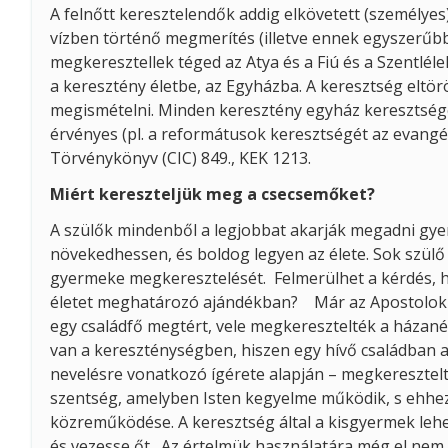
A felnőtt keresztelendők addig elkövetett (személyes)
vízben történő megmerítés (illetve ennek egyszerűbb f
megkeresztellek téged az Atya és a Fiú és a Szentléle
a keresztény életbe, az Egyházba. A keresztség eltörö
megismételni. Minden keresztény egyház keresztsége,
érvényes (pl. a reformátusok keresztségét az evangél
Törvénykönyv (CIC) 849., KEK 1213.
Miért kereszteljük meg a csecsemőket?
A szülők mindenből a legjobbat akarják megadni gy
növekedhessen, és boldog legyen az élete. Sok szülő
gyermeke megkeresztelését. Felmerülhet a kérdés, 
életet meghatározó ajándékban? Már az Apostolok Cs
egy családfő megtért, vele megkeresztelték a házané
van a kereszténységben, hiszen egy hívő családban a 
nevelésre vonatkozó ígérete alapján – megkeresztelt
szentség, amelyben Isten kegyelme működik, s ehhez 
közreműködése. A keresztség által a kisgyermek leh
és vezesse őt. Az értelmük használatára még el nem