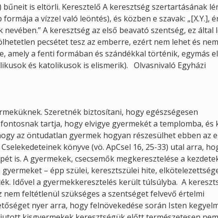
 bűneit is eltörli. Keresztelő A keresztség szertartásának l
ormája a vízzel való leöntés), és közben e szavak: „[X.Y.], é
k nevében.” A keresztség az első beavató szentség, ez által
lhetetlen pecsétet tesz az emberre, ezért nem lehet és nem i
 amely a fenti formában és szándékkal történik, egymás elő
ikusok és katolikusok is elismerik). Olvasnivaló Egyházi
ermeküknek. Szeretnék biztosítani, hogy egészségesen
 fontosnak tartja, hogy elvigye gyermekét a templomba, és 
hogy az öntudatlan gyermek hogyan részesülhet ebben az 
elekedeteinek könyve (vö. ApCsel 16, 25-33) utal arra, ho
pét is. A gyermekek, csecsemők megkeresztelése a kezdetek
gyermeket – épp szülei, keresztszülei hite, elkötelezettség
ék. Idővel a gyermekkeresztelés került túlsúlyba. A kereszt
nem feltétlenül szükséges a szentséget felvevő értelmi
etőséget nyer arra, hogy felnövekedése során Isten kegyelm
 jutott kisgyermekek keresztségük előtt természetesen ne