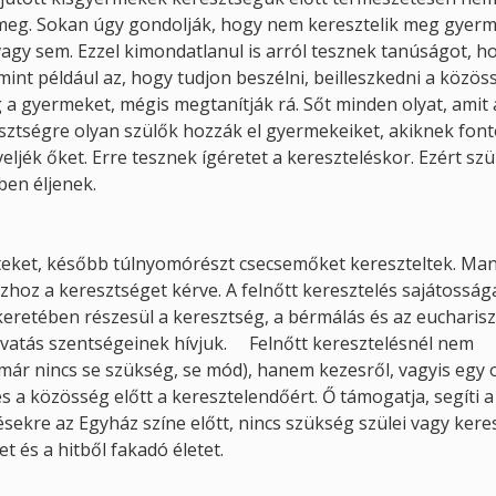
 meg. Sokan úgy gondolják, hogy nem keresztelik meg gyer
gy sem. Ezzel kimondatlanul is arról tesznek tanúságot, h
mint például az, hogy tudjon beszélni, beilleszkedni a közö
g a gyermeket, mégis megtanítják rá. Sőt minden olyat, amit 
tségre olyan szülők hozzák el gyermekeiket, akiknek font
ljék őket. Erre tesznek ígéretet a kereszteléskor. Ezért sz
ben éljenek.
tteket, később túlnyomórészt csecsemőket kereszteltek. M
hoz a keresztséget kérve. A felnőtt keresztelés sajátossága
retében részesül a keresztség, a bérmálás és az eucharisz
vatás szentségeinek hívjuk. Felnőtt keresztelésnél nem
t már nincs se szükség, se mód), hanem kezesről, vagyis egy 
 és a közösség előtt a keresztelendőért. Ő támogatja, segíti a
ekre az Egyház színe előtt, nincs szükség szülei vagy kere
t és a hitből fakadó életet.