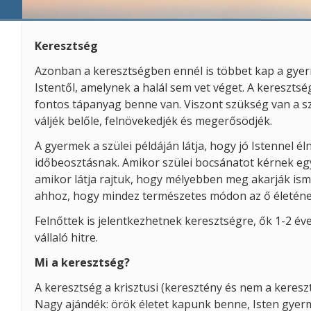
Keresztség
Azonban a keresztségben ennél is többet kap a gyerm
Istentől, amelynek a halál sem vet véget. A keresz
fontos tápanyag benne van. Viszont szükség van a s
váljék belőle, felnövekedjék és megerősödjék.
A gyermek a szülei példáján látja, hogy jó Istennel él
időbeosztásnak. Amikor szülei bocsánatot kérnek eg
amikor látja rajtuk, hogy mélyebben meg akarják isme
ahhoz, hogy mindez természetes módon az ő életének 
Felnőttek is jelentkezhetnek keresztségre, ők 1-2 éve
vállaló hitre.
Mi a keresztség?
A keresztség a krisztusi (keresztény és nem a keresz
Nagy ajándék: örök életet kapunk benne, Isten gyerme