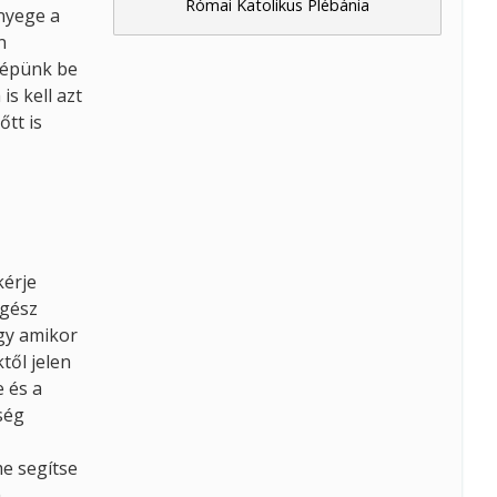
Római Katolikus Plébánia
ényege a
n
 lépünk be
s kell azt
tt is
kérje
egész
gy amikor
től jelen
e és a
ség
e segítse
m