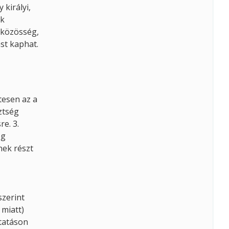
 királyi,
ak
a közösség,
ást kaphat.
tesen az a
ztség
re. 3.
ég
nek részt
szerint
 miatt)
ktatáson