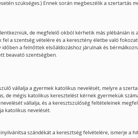
 esetén szükséges.) Ennek során megbeszélik a szertartás me
 jelentkezniük, de megfelelő okból kérhetik más plébánián is 
fel a szentség vételére és a keresztény életbe való fokoza
y időben a felnőttek elsőáldozáshoz járulnak és bérmálkozna
tt beavató szentségben.
zülő vállalja a gyermek katolikus nevelését, melyre a szert
kus, de mégis katolikus keresztelést kérnek gyermekük szám
nevelését vállalja, és a keresztszülőség feltételeinek megfel
ja katolikus nevelését.
inyilvánítsa szándékát a keresztség felvételére, ismerje a hi