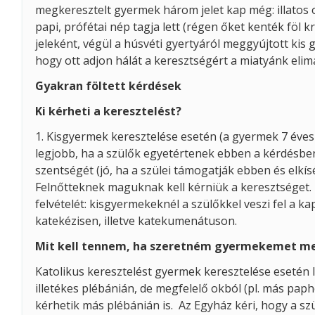
megkeresztelt gyermek három jelet kap még: illatos ol
papi, prófétai nép tagja lett (régen őket kenték föl 
jeleként, végül a húsvéti gyertyáról meggyújtott kis 
hogy ott adjon hálát a keresztségért a miatyánk elimá
Gyakran föltett kérdések
Ki kérheti a keresztelést?
1. Kisgyermek keresztelése esetén (a gyermek 7 éves 
legjobb, ha a szülők egyetértenek ebben a kérdésbe
szentségét (jó, ha a szülei támogatják ebben és elkísé
Felnőtteknek maguknak kell kérniük a keresztséget.
felvételét: kisgyermekeknél a szülőkkel veszi fel a 
katekézisen, illetve katekumenátuson.
Mit kell tennem, ha szeretném gyermekemet m
Katolikus keresztelést gyermek keresztelése esetén l
illetékes plébánián, de megfelelő okból (pl. más pa
kérhetik más plébánián is. Az Egyház kéri, hogy a szü