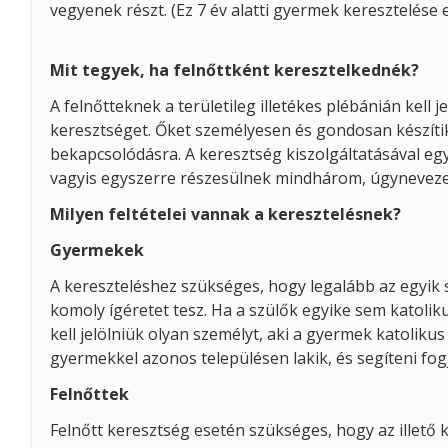
vegyenek részt. (Ez 7 év alatti gyermek keresztelése
Mit tegyek, ha felnőttként keresztelkednék?
A felnőtteknek a területileg illetékes plébánián kell
keresztséget. Őket személyesen és gondosan készítik 
bekapcsolódásra. A keresztség kiszolgáltatásával eg
vagyis egyszerre részesülnek mindhárom, úgyneveze
Milyen feltételei vannak a keresztelésnek?
Gyermekek
A kereszteléshez szükséges, hogy legalább az egyik s
komoly ígéretet tesz. Ha a szülők egyike sem katoli
kell jelölniük olyan személyt, aki a gyermek katolikus 
gyermekkel azonos településen lakik, és segíteni fog
Felnőttek
Felnőtt keresztség esetén szükséges, hogy az illető k