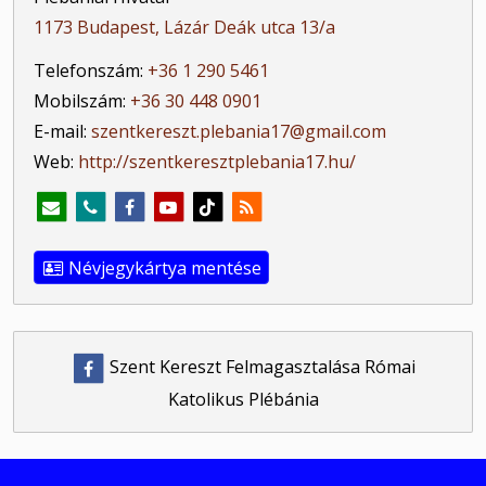
1173 Budapest, Lázár Deák utca 13/a
Telefonszám:
+36 1 290 5461
Mobilszám:
+36 30 448 0901
E-mail:
szentkereszt.plebania17@gmail.com
Web:
http://szentkeresztplebania17.hu/
Névjegykártya mentése
Szent Kereszt Felmagasztalása Római
Katolikus Plébánia