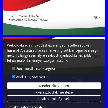
Weboldalunk a működéshez elengedhetetlen sütiket
használ. A statisztikai és marketing sütik elfogadása segít
nekünk, hogy személyre szabott ajánlatokkal és jobb
felhasználói élménnyel szolgálhassunk.
Funkcionális (szükséges)
Analitikai, statisztikai
Mindet elfogadom
Kiválasztottak mentése
Csak a szükségesek
BUDAPEST XVII. kerületi Katolikus Plébánia
Adatvédelmi
nyilatkozat
Süti beállítások
További információ