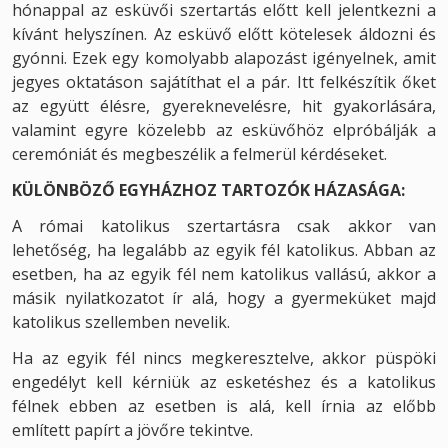
hónappal az esküvői szertartás előtt kell jelentkezni a
kívánt helyszínen. Az esküvő előtt kötelesek áldozni és
gyónni. Ezek egy komolyabb alapozást igényelnek, amit
jegyes oktatáson sajátíthat el a pár. Itt felkészítik őket
az együtt élésre, gyereknevelésre, hit gyakorlására,
valamint egyre közelebb az esküvőhöz elpróbálják a
ceremóniát és megbeszélik a felmerül kérdéseket.
KÜLÖNBÖZŐ EGYHÁZHOZ TARTOZÓK HÁZASÁGA:
A római katolikus szertartásra csak akkor van
lehetőség, ha legalább az egyik fél katolikus. Abban az
esetben, ha az egyik fél nem katolikus vallású, akkor a
másik nyilatkozatot ír alá, hogy a gyermeküket majd
katolikus szellemben nevelik.
Ha az egyik fél nincs megkeresztelve, akkor püspöki
engedélyt kell kérniük az esketéshez és a katolikus
félnek ebben az esetben is alá, kell írnia az előbb
említett papírt a jövőre tekintve.