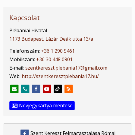
Kapcsolat
Plébániai Hivatal
1173 Budapest, Lázár Deák utca 13/a
Telefonszám:
+36 1 290 5461
Mobilszám:
+36 30 448 0901
E-mail:
szentkereszt.plebania17@gmail.com
Web:
http://szentkeresztplebania17.hu/
Névjegykártya mentése
Szent Kereszt Felmagasztalása Római