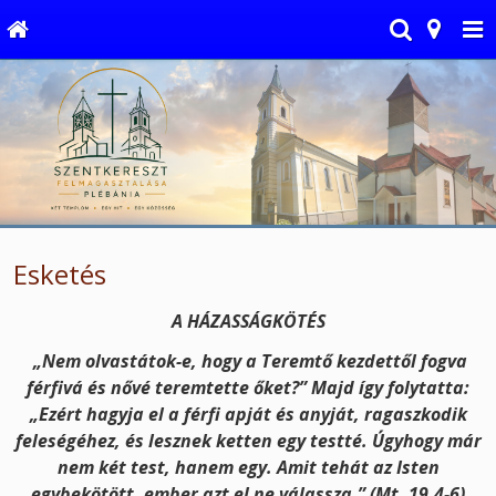
Esketés
A HÁZASSÁGKÖTÉS
„Nem olvastátok-e, hogy a Teremtő kezdettől fogva
férfivá és nővé teremtette őket?” Majd így folytatta:
„Ezért hagyja el a férfi apját és anyját, ragaszkodik
feleségéhez, és lesznek ketten egy testté. Úgyhogy már
nem két test, hanem egy. Amit tehát az Isten
egybekötött, ember azt el ne válassza.” (Mt. 19,4-6)