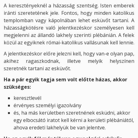
A keresztényeknél a házasság szentség. Isten emberek
iránti szeretetének jele. Fontos, hogy minden katolikus
templomban vagy kápolnában lehet esküvőt tartani. A
házasságkötésre való jelentkezéskor személyesen kell
megjelenni az állandó lakhely szerinti plébánián. A felek
közül az egyiknek római-katolikus vallásunak kell lennie.
A jelentkezéskor előre jelezni kell, hogy van-e olyan pap,
akihez ragaszkodnak, illetve melyik helyszínen
szeretnék tartani az esküvőt.
Ha a pár egyik tagja sem volt előtte házas, akkor
szükséges:
keresztlevél
érvényes személyi igazolvány
és, ha más kerületben szeretnének esküdni, akkor
egy elbocsátó iratot kell kérni a kerületi plébániától,
ahova eredeti lakhelyük be van jelentve.