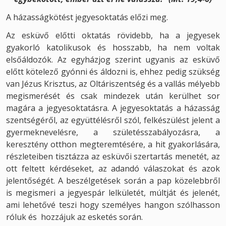
A házasságkötést jegyesoktatás előzi meg.
Az esküvő előtti oktatás rövidebb, ha a jegyesek
gyakorló katolikusok és hosszabb, ha nem voltak
elsőáldozók. Az egyházjog szerint ugyanis az esküvő
előtt kötelező gyónni és áldozni is, ehhez pedig szükség
van Jézus Krisztus, az Oltáriszentség és a vallás mélyebb
megismerését és csak mindezek után kerülhet sor
magára a jegyesoktatásra. A jegyesoktatás a házasság
szentségéről, az együttélésről szól, felkészülést jelent a
gyermeknevelésre, a születésszabályozásra, a
keresztény otthon megteremtésére, a hit gyakorlására,
részleteiben tisztázza az esküvői szertartás menetét, az
ott feltett kérdéseket, az adandó válaszokat és azok
jelentőségét. A beszélgetések során a pap közelebbről
is megismeri a jegyespár lelkületét, múltját és jelenét,
ami lehetővé teszi hogy személyes hangon szólhasson
róluk és hozzájuk az esketés során.