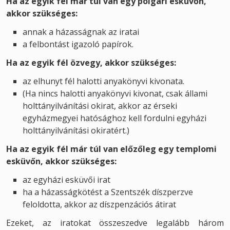
Ha az egyik fél már túl van egy polgári esküvőn,
akkor szükséges:
annak a házasságnak az iratai
a felbontást igazoló papírok.
Ha az egyik fél özvegy, akkor szükséges:
az elhunyt fél halotti anyakönyvi kivonata.
(Ha nincs halotti anyakönyvi kivonat, csak állami
holttányilvánítási okirat, akkor az érseki
egyházmegyei hatósághoz kell fordulni egyházi
holttányilvánítási okiratért.)
Ha az egyik fél már túl van előzőleg egy templomi
esküvőn, akkor szükséges:
az egyházi esküvői irat
ha a házasságkötést a Szentszék díszperzve
feloldotta, akkor az díszpenzációs átirat
Ezeket, az iratokat összeszedve legalább három