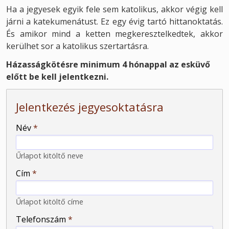
Ha a jegyesek egyik fele sem katolikus, akkor végig kell
járni a katekumenátust. Ez egy évig tartó hittanoktatás.
És amikor mind a ketten megkeresztelkedtek, akkor
kerülhet sor a katolikus szertartásra.
Házasságkötésre minimum 4 hónappal az esküvő
előtt be kell jelentkezni.
Jelentkezés jegyesoktatásra
-
Név
*
-
Űrlapot kitöltő neve
Cím
*
-
Űrlapot kitöltő címe
Telefonszám
*
-