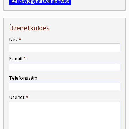
Névjegykártya mentése
Üzenetküldés
-
Név
*
-
E-mail
*
-
Telefonszám
-
Üzenet
*
-