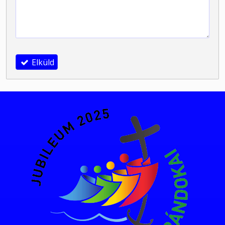
-
-
Elküld