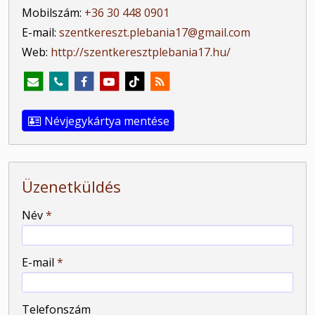
Mobilszám:
+36 30 448 0901
E-mail:
szentkereszt.plebania17@gmail.com
Web:
http://szentkeresztplebania17.hu/
Névjegykártya mentése
Üzenetküldés
-
Név
*
-
E-mail
*
-
Telefonszám